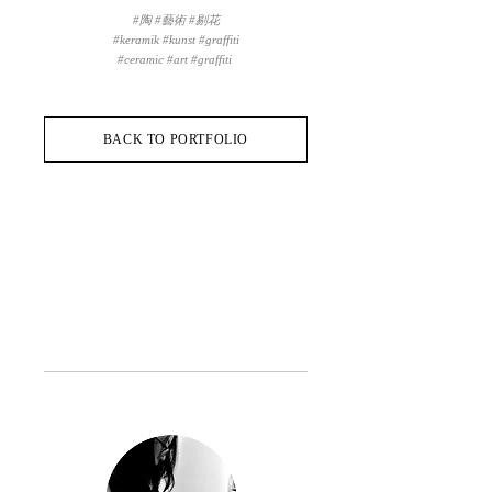
#陶 #藝術 #剔花
#keramik #kunst #graffiti
#ceramic #art #graffiti ​
BACK TO PORTFOLIO