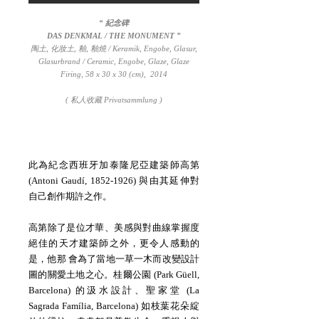
“ 紀念碑
DAS DENKMAL / THE MONUMENT ”
陶土, 化妝土, 釉, 釉燒
/
Keramik, Engobe, Glasur,
Glasurbrand
/ Ceramic, Engobe, Glaze, Glaze
Firing,
58 x 30 x 30 (cm), 2014
( 私人收藏 Privatsammlung )
此為紀念西班牙加泰隆尼亞建築師高第
(Antoni Gaudí,
1852-1926)
與由其延伸對
自己創作期許之作。
高第除了是位才華、美感與對曲線掌握度
絕佳的天才建築師之外，更令人感動的
是，他那 會為了當地一草一木而改變設計
圖的關愛土地之心。桂爾公園 (Park Güell,
Barcelona) 的汲水設計、聖家堂 (La
Sagrada Família, Barcelona) 如枝葉花朵綻