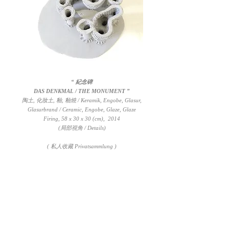
“ 紀念碑
DAS DENKMAL / THE MONUMENT ”
陶土, 化妝土, 釉, 釉燒
/
Keramik, Engobe, Glasur,
Glasurbrand
/ Ceramic, Engobe, Glaze, Glaze
Firing,
58 x 30 x 30 (cm), 2014
(局部視角 / Details)
( 私人收藏 Privatsammlung )