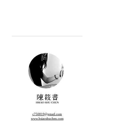
c750819@gmail.com
www.hsiaoshuchen.com