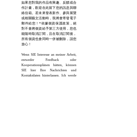
如果您對我的作品有興趣、反饋或合
作計畫，歡迎在此留下您的訊息與聯
絡信箱。若未來發表新作、參與展覽
或相關藝文活動時，我將會寄發電子
郵件給您！*依據個資保護政策，絕
對不會將個資給予第三方使用，您也
能隨時取消訂閱，且在取消訂閱後，
所有個資也會同時一併被刪除，請您
放心！
Wenn SIE Interesse an meiner Arbeit,
entweder Feedback oder
Kooperationsplänen hätten, können
SIE hier Ihre Nachrichten und
Kontaktdaten hinterlassen. Ich werde
SIE dann per E-Mail benachrichtigen,
wenn ich in Zukunft neue Werke
veröffentlichen, an Ausstellungen
teilnehmen oder ähnliche
Kunstveranstaltungen durchführen.
*Gemäß der Datenschutzpolitik gebe
ich keine Informationen an Dritte
weiter. Und meinen Newsletter können
SIE sich jederzeit kündigen und alle
Informationen werden gleichzeitig
nach der Kündigung gelöscht. Machen