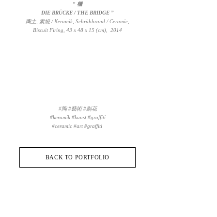
“ 橋
DIE BRÜCKE / THE BRIDGE ”
陶土, 素燒 /
Keramik, Schrühbrand
/ Ceramic,
Biscuit Firing,
43 x 48 x 15 (cm), 2014
#陶 #藝術 #剔花
#keramik #kunst #graffiti
#ceramic #art #graffiti ​
BACK TO PORTFOLIO