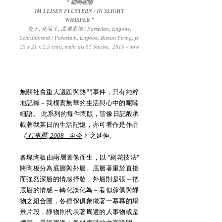
“ 細雨呢喃
IM LEISEN FLÜSTERN / IN SLIGHT
WHISPER
”
瓷土, 化妝土, 高溫素燒 / Porzellan, Engobe,
Schrühbrand / Porcelain, Engobe, Biscuit Firing, je
25 x 21 x 2,5 (cm), mehr als 51 Stücke, 2015 - now
無關社會重大議題與熱門事件，只有純粹
地記錄－我樸實無華的生活與心中的呢喃
細語。 此系列的每件陶版，皆像日記般承
載著我某日的生活記憶，亦可看作是作品
《
行事曆, 2008 - 至今
》
之延伸。
各塊陶板由兩層圖像而生，以 ''剔花技法''
將陶板分為底層與外層。底層著重於直接
而強烈深層的情感抒發，外層則是張 – 把
底層的情感 – 轉化淡化為 – 看似傢俱與靜
物之組合圖，各種傢俱象徵著一幕幕的場
景片段，靜物則代表著周遭的人事物或是