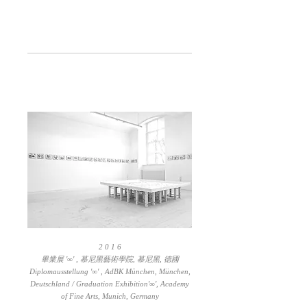
2 0 1 6
畢業展 '∞' , 慕尼黑藝術學院, 慕尼黑, 德國
Diplomausstellung '∞' , AdBK München, München,
Deutschland /
Graduation Exhibition'∞', Academy
of Fine Arts, Munich, Germany