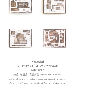
“ 細雨呢喃
IM LEISEN FLÜSTERN / IN SLIGHT
WHISPER
”
瓷土, 化妝土, 高溫素燒 / Porzellan, Engobe,
Schrühbrand / Porcelain, Engobe, Biscuit Firing, je
25 x 21 x 2,5 (cm), mehr als 51 Stücke, 2015 - now