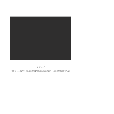
2 0 1 7
'第十一屆日本美濃國際陶藝競賽' , 美濃陶瓷公園,
美濃, 日本
'International Ceramics Festival'17 MINO, Japan',
Ceramics Park MINO, Mino, Japan
#陶 #藝術 #剔花