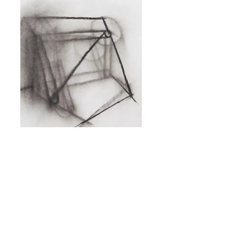
“ 空間中的距離 2
DISTANZ IM RAUM 2 / DISTANCES IN SPACE
2 ”
炭筆, 紙本 / Zeichenkohle, Papier / Charcoal,
Paper, je 42 x 29,7 (cm), 2015