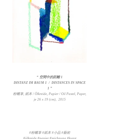
“ 空間中的距離 1
DISTANZ IM RAUM 1 / DISTANCES IN SPACE
1 ”
粉蠟筆, 紙本 / Ölkreide, Papier / Oil Pastel, Paper,
je 26 x 19 (cm), 2015
#粉蠟筆 #紙本 #小品 #藝術
#ölkreide #papier #zeichnung #kunst