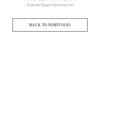
#oilpastel #paper #painting #art
BACK TO PORTFOLIO